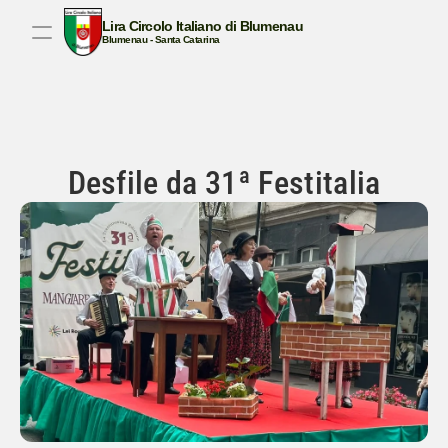
Lira Circolo Italiano di Blumenau
Blumenau - Santa Catarina
BEM-VINDO AO NOSSO SITE!
CULTURA ITALIANA
TRADIÇÃO
CANTAR
COM
Desfile da 31ª Festitalia