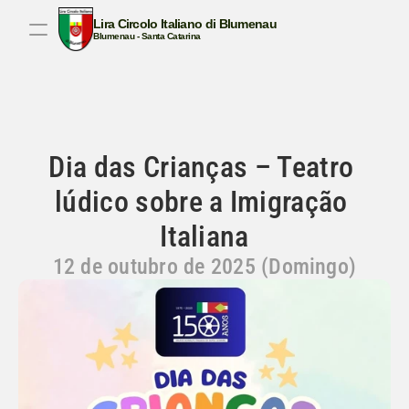
Lira Circolo Italiano di Blumenau
Blumenau - Santa Catarina
BEM-VINDO AO NOSSO SITE!
CULTURA ITALIANA
TRADIÇÃO
CANTAR
COM
Dia das Crianças – Teatro 
lúdico sobre a Imigração 
Italiana
12 de outubro de 2025 (Domingo)