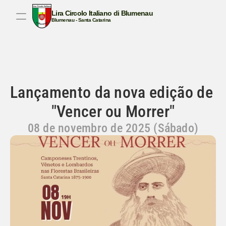
Lira Circolo Italiano di Blumenau
Blumenau - Santa Catarina
BEM-VINDO AO NOSSO SITE!
CULTURA ITALIANA
TRADIÇÃO
CANTAR
COM
Lançamento da nova edição de 
"Vencer ou Morrer"
08 de novembro de 2025 (Sábado)