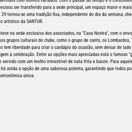
 servidos com molhos variados. Com o passar do tempo e o crescimen
recisou ser transferido para a sede principal, um espaço maior e mais
a 29 tornou-se uma tradição fixa, independente do dia da semana, che
io artístico da SANTUR.
tece na sede exclusiva dos associados, na "Casa Nostra", com o envo
os grupos culturais do clube, como o grupo de canto, os Lombardos, T
 tem liberdade para criar o cardápio da ocasião, sem deixar de lado o
igem à celebração. Entre as opções mais apreciadas está o famoso "g
 servido com um molho irresistível de nata frita e bacon. Para aquel
n, há ainda a opção de uma saborosa polenta, garantindo que todos po
astronômica única.