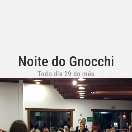
ER
CONVERSAR
ESTUDAR
APRENDER
BENVENUTTI SUL NOSTRO SITO WEB!
CULT
Noite do Gnocchi
Todo dia 29 do mês