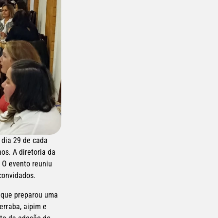
 dia 29 de cada 
s. A diretoria da 
 O evento reuniu 
 convidados.
 que preparou uma 
rraba, aipim e 