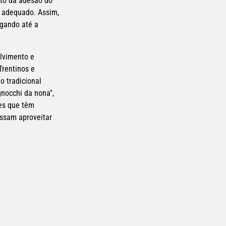
to da adesão do 
 adequado. Assim, 
gando até a 
lvimento e 
rentinos e 
 tradicional 
nocchi da nona", 
es que têm 
ssam aproveitar 