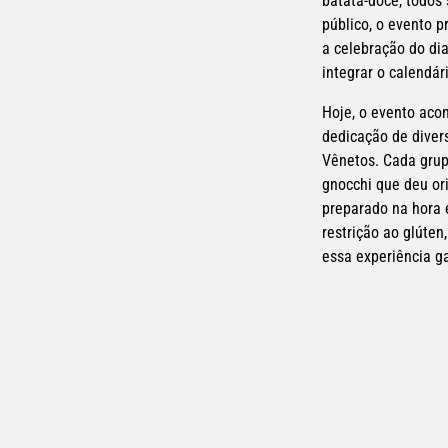
batata-doce, todos
público, o evento p
a celebração do di
integrar o calendár
Hoje, o evento acon
dedicação de divers
Vênetos. Cada grupo
gnocchi que deu or
preparado na hora e
restrição ao glúte
essa experiência g