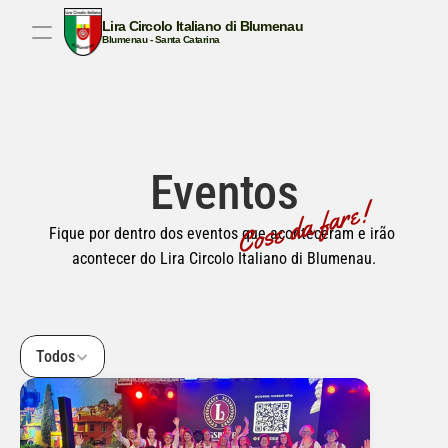
Lira Circolo Italiano di Blumenau
Blumenau - Santa Catarina
BEM-VINDO AO NOSSO SITE!
CULTURA ITALIANA
TRADIÇÃO
CANTAR
COM
Eventos
Cose da fare!
Fique por dentro dos eventos que aconteceram e irão 
acontecer do Lira Circolo Italiano di Blumenau.
Todos